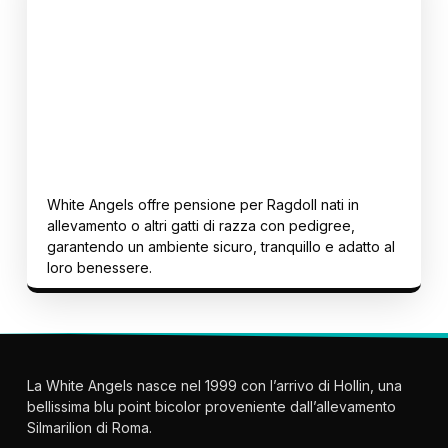
Pensione per gatti
ACCOGLIENZA RISERVATA A GATTI DI RAZZA
White Angels offre pensione per Ragdoll nati in
allevamento o altri gatti di razza con pedigree,
garantendo un ambiente sicuro, tranquillo e adatto al
loro benessere.
La White Angels nasce nel 1999 con l’arrivo di Hollin, una
bellissima blu point bicolor proveniente dall’allevamento
Silmarilion di Roma.