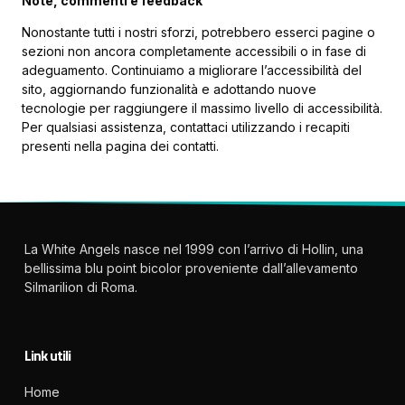
Note, commenti e feedback
Nonostante tutti i nostri sforzi, potrebbero esserci pagine o
sezioni non ancora completamente accessibili o in fase di
adeguamento. Continuiamo a migliorare l’accessibilità del
sito, aggiornando funzionalità e adottando nuove
tecnologie per raggiungere il massimo livello di accessibilità.
Per qualsiasi assistenza, contattaci utilizzando i recapiti
presenti nella pagina dei contatti.
La White Angels nasce nel 1999 con l’arrivo di Hollin, una
bellissima blu point bicolor proveniente dall’allevamento
Silmarilion di Roma.
Link utili
Home