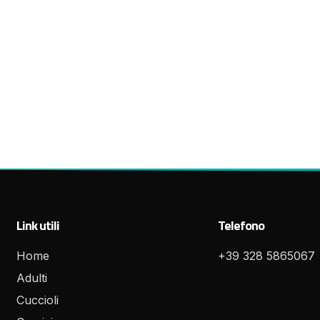
Link utili
Telefono
Home
+39 328 5865067
Adulti
Cuccioli