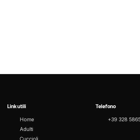
Link utili
Telefono
Home
+39 328 586
Adulti
Cuccioli