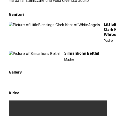
ma da far sterilizzare una volta divenuto adulto.
Genitori
Little
Clark 
White
Padre
Silmarilions Belthil
Madre
Gallery
Video